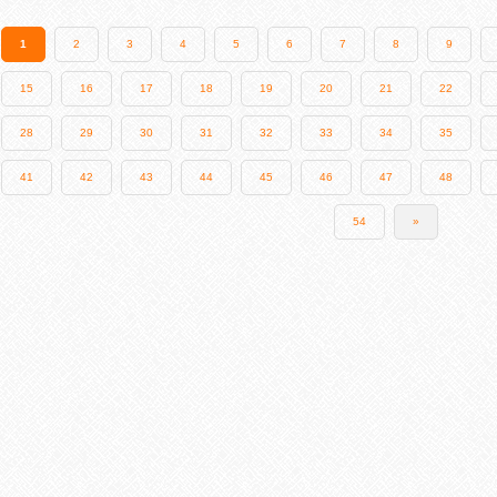
1
2
3
4
5
6
7
8
9
15
16
17
18
19
20
21
22
28
29
30
31
32
33
34
35
41
42
43
44
45
46
47
48
54
»