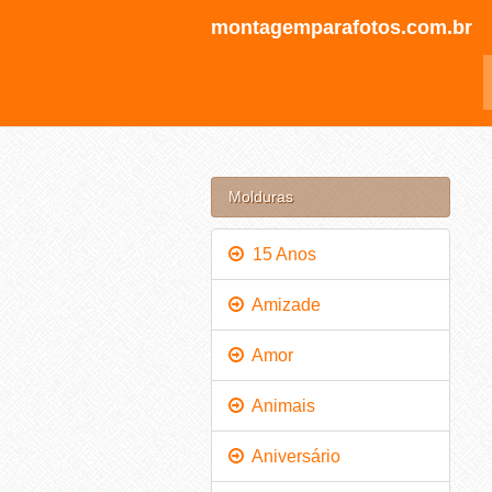
montagemparafotos.com.br
Molduras
15 Anos
Amizade
Amor
Animais
Aniversário