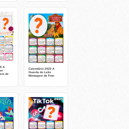
5 A
Calendário 2025 A
ter
Guarda do Leão
gem de
Montagem de Foto