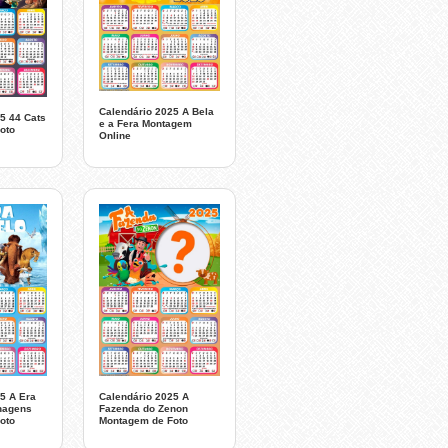
Calendário 2025 A Bela
5 44 Cats
e a Fera Montagem
oto
Online
5 A Era
Calendário 2025 A
nagens
Fazenda do Zenon
oto
Montagem de Foto