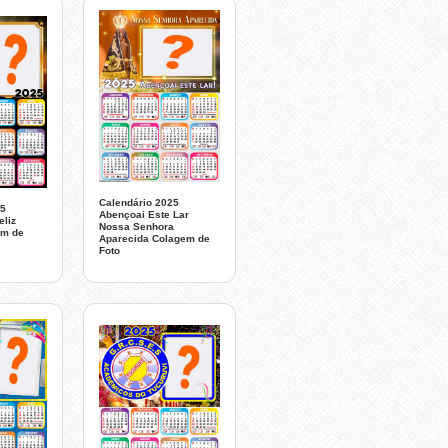
Calendário 2025
25
Abençoai Este Lar
liz
Nossa Senhora
em de
Aparecida Colagem de
Foto