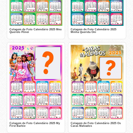
Colagem de Foto Calendário 2025 Meu
Colagem de Foto Calendário 2025
Querido Pônei
Minha Querida Oni
Colagem de Foto Calendário 2025 My
Colagem de Foto Calendário 2025 Os
First Barbie
Caras Malvados