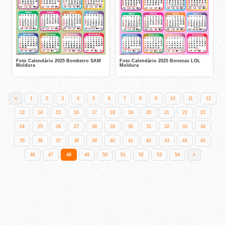
Foto Calendário 2025 Bombeiro SAM
Foto Calendário 2025 Bonecas LOL
Moldura
Moldura
«
1
2
3
4
5
6
7
8
9
10
11
12
13
14
15
16
17
18
19
20
21
22
23
24
25
26
27
28
29
30
31
32
33
34
35
36
37
38
39
40
41
42
43
44
45
46
47
48
49
50
51
52
53
54
»