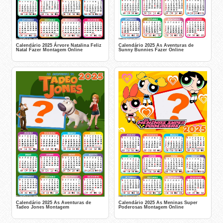
Calendário 2025 Árvore Natalina Feliz
Calendário 2025 As Aventuras de
Natal Fazer Montagem Online
Sunny Bunnies Fazer Online
Calendário 2025 As Aventuras de
Calendário 2025 As Meninas Super
Tadeo Jones Montagem
Poderosas Montagem Online