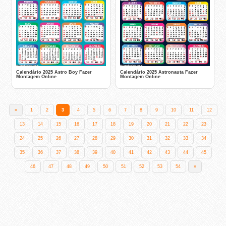
Calendário 2025 Astro Boy Fazer
Calendário 2025 Astronauta Fazer
Montagem Online
Montagem Online
«
1
2
3
4
5
6
7
8
9
10
11
12
13
14
15
16
17
18
19
20
21
22
23
24
25
26
27
28
29
30
31
32
33
34
35
36
37
38
39
40
41
42
43
44
45
46
47
48
49
50
51
52
53
54
»