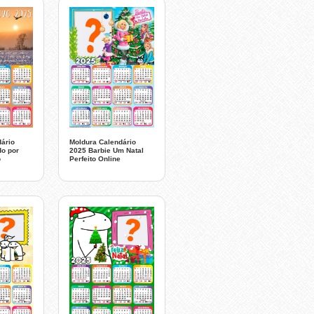
ário
Moldura Calendário
o por
2025 Barbie Um Natal
o
Perfeito Online