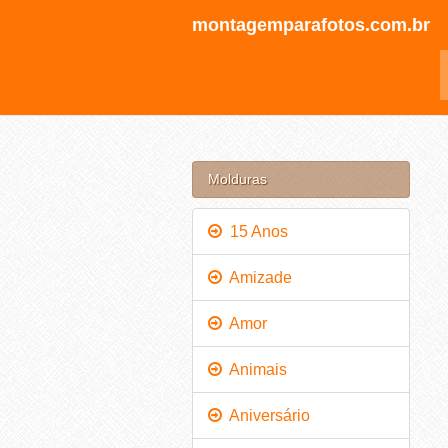
montagemparafotos.com.br
Molduras
15 Anos
Amizade
Amor
Animais
Aniversário