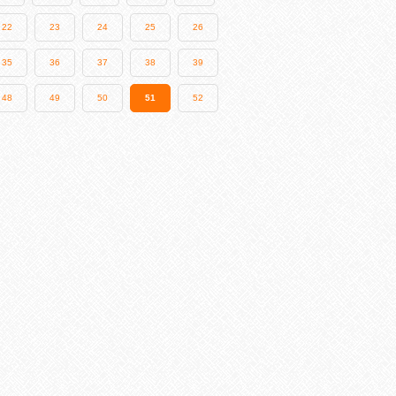
22
23
24
25
26
35
36
37
38
39
48
49
50
51
52