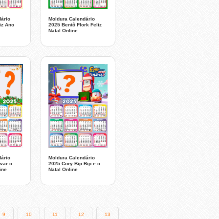
ário
Moldura Calendário
iz Ano
2025 Bentô Flork Feliz
Natal Online
ário
Moldura Calendário
var o
2025 Cory Bip Bip e o
ine
Natal Online
9
10
11
12
13