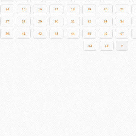
14
15
16
17
18
19
20
21
27
28
29
30
31
32
33
34
40
41
42
43
44
45
46
47
53
54
»