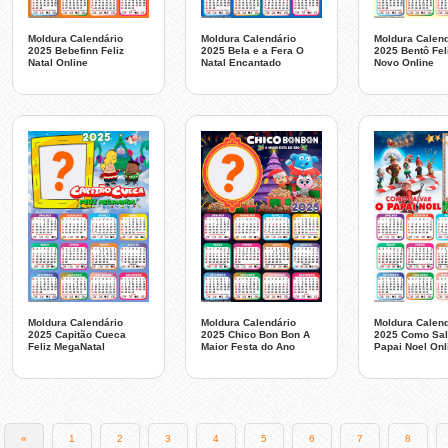
Moldura Calendário
Moldura Calendário
Moldura Calend
2025 Bebefinn Feliz
2025 Bela e a Fera O
2025 Bentô Fel
Natal Online
Natal Encantado
Novo Online
Moldura Calendário
Moldura Calendário
Moldura Calend
2025 Capitão Cueca
2025 Chico Bon Bon A
2025 Como Sal
Feliz MegaNatal
Maior Festa do Ano
Papai Noel Onl
«
1
2
3
4
5
6
7
8