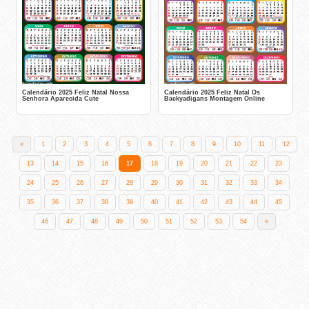
Calendário 2025 Feliz Natal Nossa
Calendário 2025 Feliz Natal Os
Senhora Aparecida Cute
Backyadigans Montagem Online
«
1
2
3
4
5
6
7
8
9
10
11
12
13
14
15
16
17
18
19
20
21
22
23
24
25
26
27
28
29
30
31
32
33
34
35
36
37
38
39
40
41
42
43
44
45
46
47
48
49
50
51
52
53
54
»