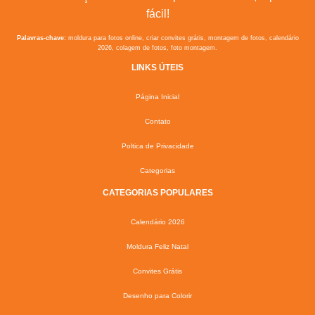
fácil!
Palavras-chave:
moldura para fotos online, criar convites grátis, montagem de fotos, calendário
2026, colagem de fotos, foto montagem.
LINKS ÚTEIS
Página Inicial
Contato
Poltica de Privacidade
Categorias
CATEGORIAS POPULARES
Calendário 2026
Moldura Feliz Natal
Convites Grátis
Desenho para Colorir