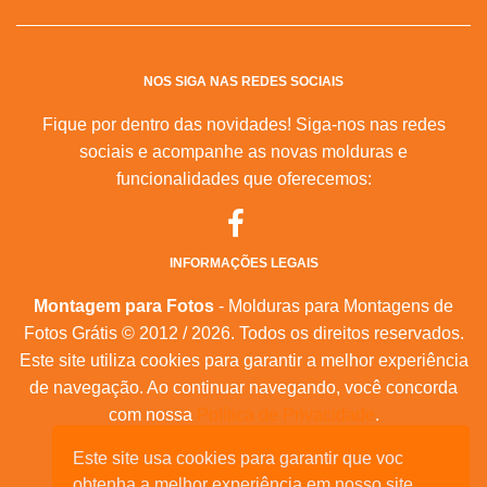
NOS SIGA NAS REDES SOCIAIS
Fique por dentro das novidades! Siga-nos nas redes
sociais e acompanhe as novas molduras e
funcionalidades que oferecemos:
INFORMAÇÕES LEGAIS
Montagem para Fotos
- Molduras para Montagens de
Fotos Grátis © 2012 / 2026. Todos os direitos reservados.
Este site utiliza cookies para garantir a melhor experiência
de navegação. Ao continuar navegando, você concorda
com nossa
Política de Privacidade
.
Este site usa cookies para garantir que voc
Mapa do Site
|
Feeds RSS
|
Sobre Nós
obtenha a melhor experiência em nosso site.