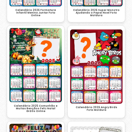
Calendário 2026 Formatura
Calendário 2026 Super Monstro
Infantil Menino Juntar Foto
Ajudando o Papai Noel Foto
Online
Moldura
Calendário 2025 Comunhão e
Calendário 2026 Angry Birds
Muitas Bençãos Feliz Natal
Foto Moldura
Grátis Online