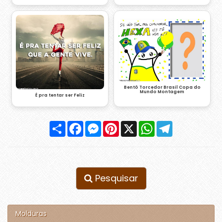
Bentô Torcedor Brasil Copa do
Mundo Montagem
É pra tentar ser Feliz
Compartilhar
Facebook
Messenger
Pinterest
X
WhatsApp
Telegram
Pesquisar
Molduras