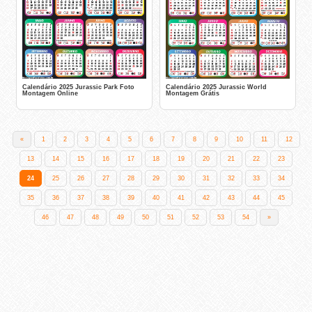
Calendário 2025 Jurassic Park Foto
Calendário 2025 Jurassic World
Montagem Online
Montagem Grátis
«
1
2
3
4
5
6
7
8
9
10
11
12
13
14
15
16
17
18
19
20
21
22
23
24
25
26
27
28
29
30
31
32
33
34
35
36
37
38
39
40
41
42
43
44
45
46
47
48
49
50
51
52
53
54
»