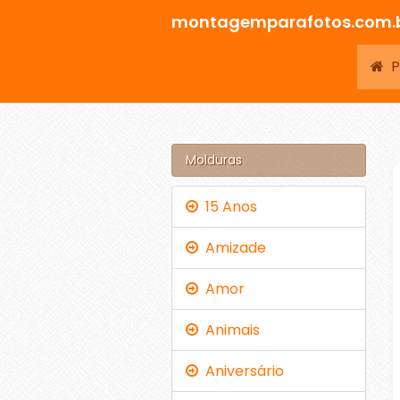
montagemparafotos.com.
Pá
Molduras
15 Anos
Amizade
Amor
Animais
Aniversário