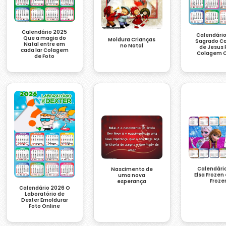
Calendário 2025
Calendári
Que a magia do
Moldura Crianças
Sagrado C
Natal entre em
no Natal
de Jesus 
cada lar Colagem
Colagem O
de Foto
Calendári
Nascimento de
Elsa Frozen
uma nova
Froze
esperança
Calendário 2026 O
Laboratório de
Dexter Emoldurar
Foto Online