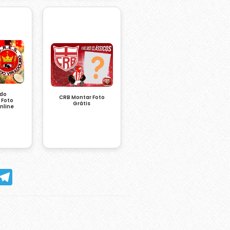
 do
CRB Montar Foto
 Foto
Grátis
nline
hatsApp
Telegram