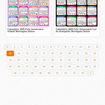
Calendário 2025 Feliz Aniversário
Calendário 2025 Feliz Aniversário Luz
Infantil Mensagem Online
do Evangelho Montagem Online
«
1
2
3
4
5
6
7
8
9
10
11
12
13
14
15
16
17
18
19
20
21
22
23
24
25
26
27
28
29
30
31
32
33
34
35
36
37
38
39
40
41
42
43
44
45
46
47
48
49
50
51
52
53
54
»