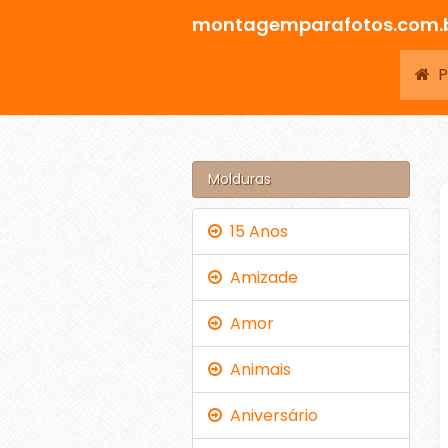
montagemparafotos.com.
Pá
Molduras
15 Anos
Amizade
Amor
Animais
Aniversário