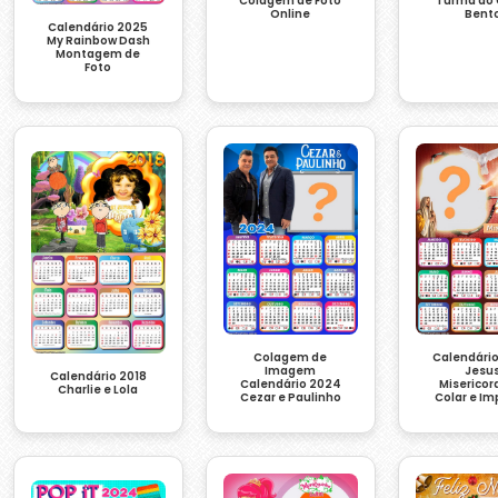
Colagem de Foto
Turma do 
Online
Bent
Calendário 2025
My Rainbow Dash
Montagem de
Foto
Colagem de
Calendári
Imagem
Jesu
Calendário 2018
Calendário 2024
Misericor
Charlie e Lola
Cezar e Paulinho
Colar e Im