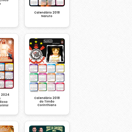
Chico
o
Calendário 2018
Naruto
o 2024
Calendário 2018
s
do Timão
dioso
Corinthians
primir