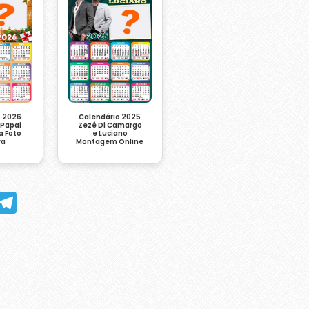
o 2026
Calendário 2025
 Papai
Zezé Di Camargo
a Foto
e Luciano
ra
Montagem Online
hatsApp
Telegram