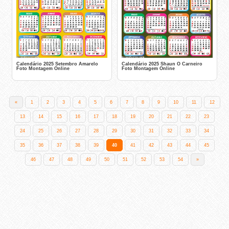
Calendário 2025 Setembro Amarelo
Calendário 2025 Shaun O Carneiro
Foto Montagem Online
Foto Montagem Online
«
1
2
3
4
5
6
7
8
9
10
11
12
13
14
15
16
17
18
19
20
21
22
23
24
25
26
27
28
29
30
31
32
33
34
35
36
37
38
39
40
41
42
43
44
45
46
47
48
49
50
51
52
53
54
»