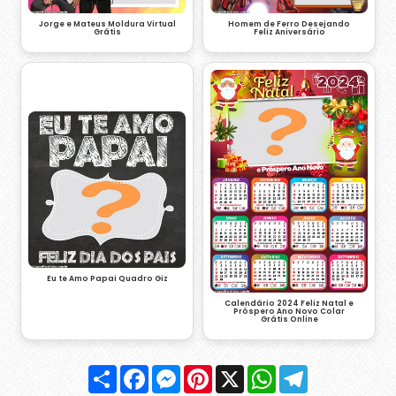
Jorge e Mateus Moldura Virtual
Homem de Ferro Desejando
Grátis
Feliz Aniversário
Eu te Amo Papai Quadro Giz
Calendário 2024 Feliz Natal e
Próspero Ano Novo Colar
Grátis Online
Compartilhar
Facebook
Messenger
Pinterest
X
WhatsApp
Telegram