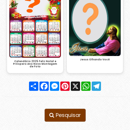
Jesus Olhando Você
Calendário 2025 Feliz Natal e
Próspero Ano Novo Montagem
de Foto
Compartilhar
Facebook
Messenger
Pinterest
X
WhatsApp
Telegram
Pesquisar