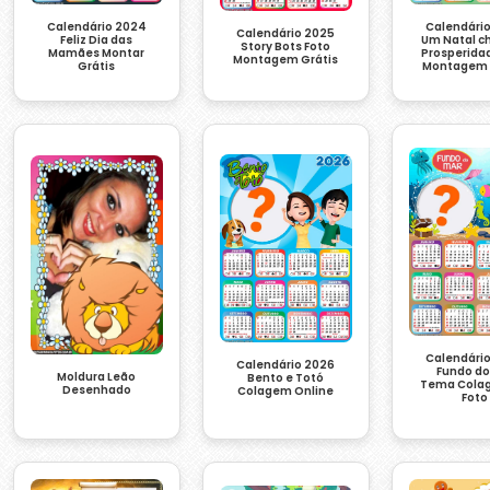
Calendário 2024
Calendári
Calendário 2025
Feliz Dia das
Um Natal c
Story Bots Foto
Mamães Montar
Prosperida
Montagem Grátis
Grátis
Montagem 
Calendári
Calendário 2026
Fundo do
Moldura Leão
Bento e Totó
Tema Cola
Desenhado
Colagem Online
Foto