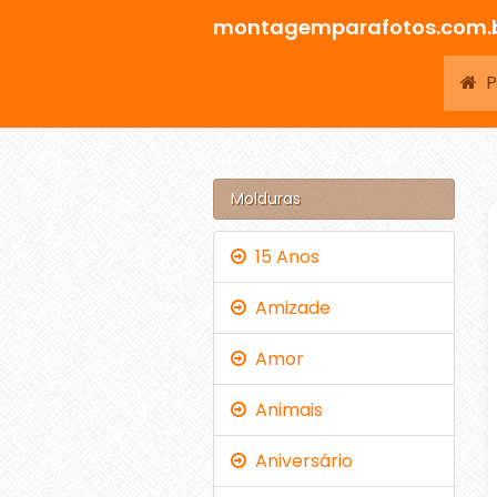
montagemparafotos.com.
Pá
Molduras
15 Anos
Amizade
Amor
Animais
Aniversário