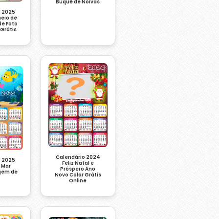
Buquê de Noivas
o 2025
heio de
de Foto
Grátis
Calendário 2024
o 2025
Feliz Natal e
 Mar
Próspero Ano
gem de
Novo Colar Grátis
Online