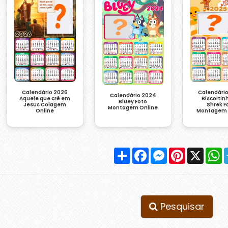
Calendário 2026
Calendári
Calendário 2024
Aquele que crê em
Biscoitin
Bluey Foto
Jesus Colagem
Shrek F
Montagem Online
Online
Montagem 
Compartilhar
Facebook
Messenger
Pinterest
X
W
Pesquisar