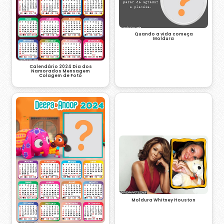
Quando a vida começa
Moldura
Calendário 2024 Dia dos
Namorados Mensagem
Colagem de Foto
Moldura Whitney Houston