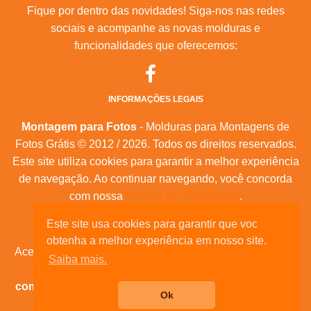
Fique por dentro das novidades! Siga-nos nas redes
sociais e acompanhe as novas molduras e
funcionalidades que oferecemos:
INFORMAÇÕES LEGAIS
Montagem para Fotos
- Molduras para Montagens de
Fotos Grátis © 2012 / 2026. Todos os direitos reservados.
Este site utiliza cookies para garantir a melhor experiência
de navegação. Ao continuar navegando, você concorda
com nossa
Política de Privacidade
.
Este site usa cookies para garantir que voc
Mapa do Site
|
Feeds RSS
|
Sobre Nós
obtenha a melhor experiência em nosso site.
Acesse nossas molduras para:
calendários, convites de
Saiba mais.
aniversário, dia das mães, feliz natal, datas
comemorativas, e muita outras datas comemorativas!
Ok