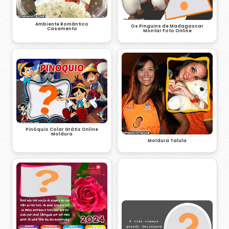
Ambiente Romântico
Os Pinguins de Madagascar
Casamento
Montar Foto Online
Pinóquio Colar Grátis Online
Moldura
Moldura Talula