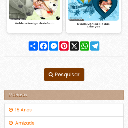
Moldura Barriga de Grávida
Mundo Mônica Dia das
Crianças
Compartilhar
Facebook
Messenger
Pinterest
X
WhatsApp
Telegram
Pesquisar
Molduras
15 Anos
Amizade