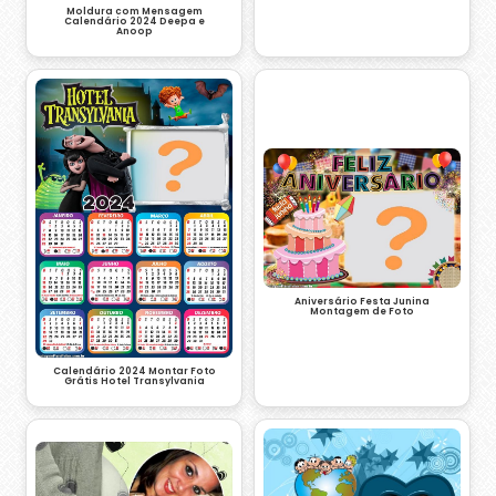
Moldura com Mensagem
Calendário 2024 Deepa e
Anoop
Aniversário Festa Junina
Montagem de Foto
Calendário 2024 Montar Foto
Grátis Hotel Transylvania