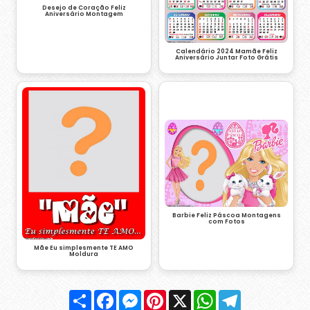
Desejo de Coração Feliz
Aniversário Montagem
Calendário 2024 Mamãe Feliz
Aniversário Juntar Foto Grátis
Barbie Feliz Páscoa Montagens
com Fotos
Mãe Eu simplesmente TE AMO
Moldura
Compartilhar
Facebook
Messenger
Pinterest
X
WhatsApp
Telegram