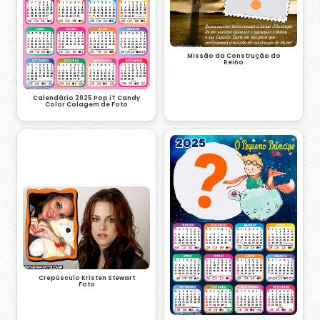
Missão da Construção do
Reino
Calendário 2025 Pop iT Candy
Color Colagem de Foto
Crepúsculo Kristen Stewart
Foto