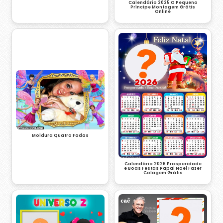
Calendário 2025 O Pequeno
Príncipe Montagem Grátis
Online
Moldura Quatro Fadas
Calendário 2026 Prosperidade
e Boas Festas Papai Noel Fazer
Colagem Grátis