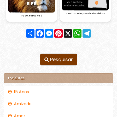
Realizar o impossível Moldura
Foco, Força e Fé
Compartilhar
Facebook
Messenger
Pinterest
X
WhatsApp
Telegram
Pesquisar
Molduras
15 Anos
Amizade
Amor