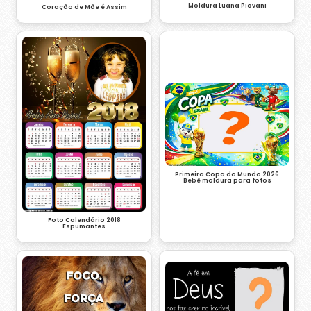
Moldura Luana Piovani
Coração de Mãe é Assim
Primeira Copa do Mundo 2026
Bebê moldura para fotos
Foto Calendário 2018
Espumantes