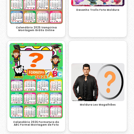
Desenho Trolls Foto Moldura
Calendário 2025 Vampirina
Montagem Grátis Online
Moldura Leo Magalhães
Calendário 2026 Formatura do
ABC Formei Montagem de Foto