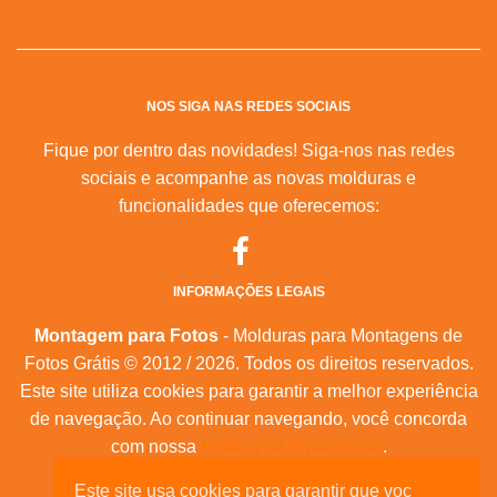
NOS SIGA NAS REDES SOCIAIS
Fique por dentro das novidades! Siga-nos nas redes
sociais e acompanhe as novas molduras e
funcionalidades que oferecemos:
INFORMAÇÕES LEGAIS
Montagem para Fotos
- Molduras para Montagens de
Fotos Grátis © 2012 / 2026. Todos os direitos reservados.
Este site utiliza cookies para garantir a melhor experiência
de navegação. Ao continuar navegando, você concorda
com nossa
Política de Privacidade
.
Mapa do Site
|
Feeds RSS
|
Sobre Nós
Este site usa cookies para garantir que voc