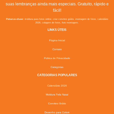
suas lembranças ainda mais especiais. Gratuito, rápido e
fácil!
Palavras-chave:
moldura para fotos online, criar convites grátis, montagem de fotos, calendário
2026, colagem de fotos, foto montagem.
LINKS ÚTEIS
Página Inicial
Contato
Poltica de Privacidade
Categorias
CATEGORIAS POPULARES
Calendário 2026
Moldura Feliz Natal
Convites Grátis
Desenho para Colorir