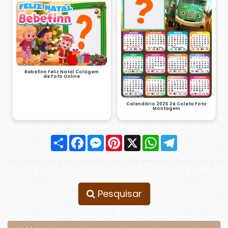
Bebefinn Feliz Natal Colagem
de Foto Online
Calendário 2026 Zé Coleta Foto
Montagem
Compartilhar
Facebook
Messenger
Pinterest
X
WhatsApp
Telegram
Pesquisar