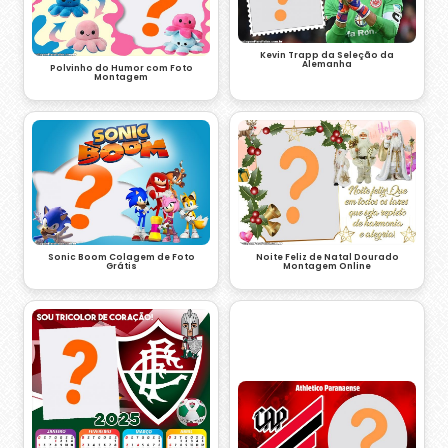
Kevin Trapp da Seleção da
Alemanha
Polvinho do Humor com Foto
Montagem
Sonic Boom Colagem de Foto
Noite Feliz de Natal Dourado
Grátis
Montagem Online