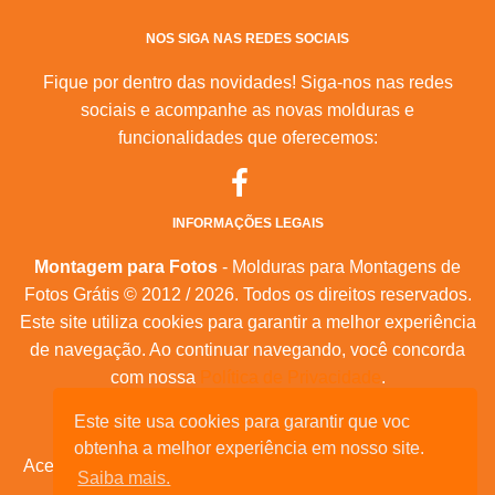
NOS SIGA NAS REDES SOCIAIS
Fique por dentro das novidades! Siga-nos nas redes
sociais e acompanhe as novas molduras e
funcionalidades que oferecemos:
INFORMAÇÕES LEGAIS
Montagem para Fotos
- Molduras para Montagens de
Fotos Grátis © 2012 / 2026. Todos os direitos reservados.
Este site utiliza cookies para garantir a melhor experiência
de navegação. Ao continuar navegando, você concorda
com nossa
Política de Privacidade
.
Este site usa cookies para garantir que voc
Mapa do Site
|
Feeds RSS
|
Sobre Nós
obtenha a melhor experiência em nosso site.
Acesse nossas molduras para:
calendários, convites de
Saiba mais.
aniversário, dia das mães, feliz natal, datas