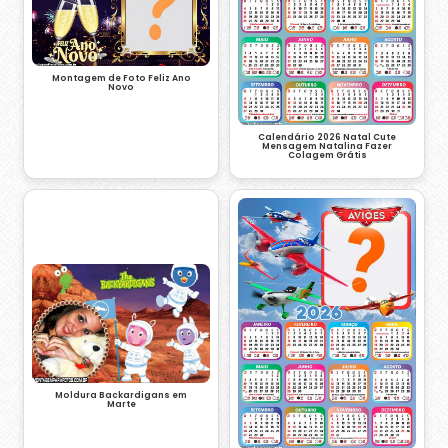
Montagem de Foto Feliz Ano
Novo
Calendário 2026 Natal Cute
Mensagem Natalina Fazer
Colagem Grátis
Moldura Backardigans em
Marte