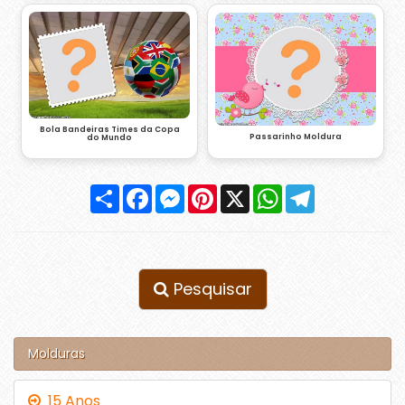
Bola Bandeiras Times da Copa
Passarinho Moldura
do Mundo
Compartilhar
Facebook
Messenger
Pinterest
X
WhatsApp
Telegram
Pesquisar
Molduras
15 Anos