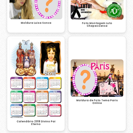
Moldura Luisa Sonza
Foto Montagem Luto
Chapecoense
Moldura de Foto Tema Paris
Online
Calendário 2018 Divino Pai
Eterno