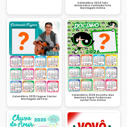
Calendário 2024 Feliz
Aniversário Cunhada Foto
Montagem Online
Calendário 2026 Docinho das
Calendário 2025 Fagner Cantor
Meninas Super Poderosas
Montagem de Foto
Juntar Foto Online