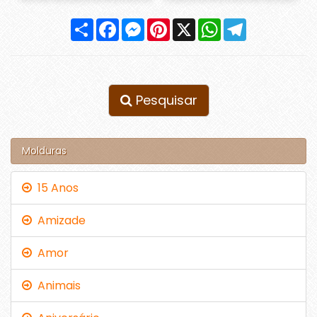
Compartilhar
Facebook
Messenger
Pinterest
X
WhatsApp
Telegram
Pesquisar
Molduras
15 Anos
Amizade
Amor
Animais