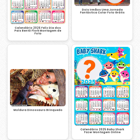
Dois Irmãos Uma Jornada
Fantástica Colar Foto Grátis
Calendário 2026 Feliz Dia dos
Pais Bentô Flork Montagem de
Foto
Moldura Dinossauro Brinquedo
Calendário 2025 Baby Shark
Fazer Montagem Online