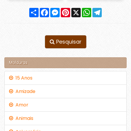
Compartilhar
Facebook
Messenger
Pinterest
X
WhatsApp
Telegram
Pesquisar
Molduras
15 Anos
Amizade
Amor
Animais