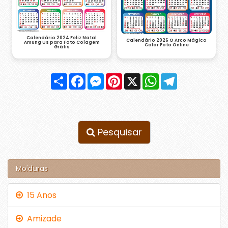
Calendário 2024 Feliz Natal
Calendário 2026 O Arco Mágico
Amung Us para Foto Colagem
Colar Foto Online
Grátis
Compartilhar
Facebook
Messenger
Pinterest
X
WhatsApp
Telegram
Pesquisar
Molduras
15 Anos
Amizade