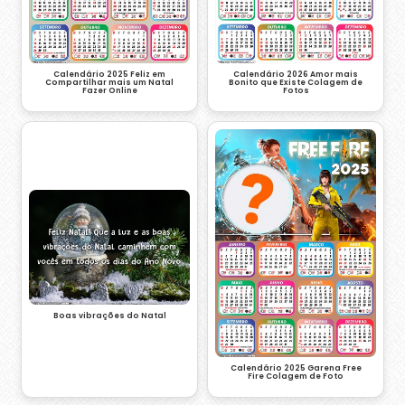
Calendário 2026 Amor mais
Calendário 2025 Feliz em
Bonito que Existe Colagem de
Compartilhar mais um Natal
Fotos
Fazer Online
Boas vibrações do Natal
Calendário 2025 Garena Free
Fire Colagem de Foto