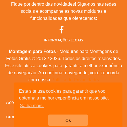
Fique por dentro das novidades! Siga-nos nas redes
sociais e acompanhe as novas molduras e
funcionalidades que oferecemos:
INFORMAÇÕES LEGAIS
Montagem para Fotos
- Molduras para Montagens de
Fotos Grátis © 2012 / 2026. Todos os direitos reservados.
Este site utiliza cookies para garantir a melhor experiência
de navegação. Ao continuar navegando, você concorda
com nossa
Política de Privacidade
.
Este site usa cookies para garantir que voc
Mapa do Site
|
Feeds RSS
|
Sobre Nós
obtenha a melhor experiência em nosso site.
Acesse nossas molduras para:
calendários, convites de
Saiba mais.
aniversário, dia das mães, feliz natal, datas
comemorativas, e muita outras datas comemorativas!
Ok