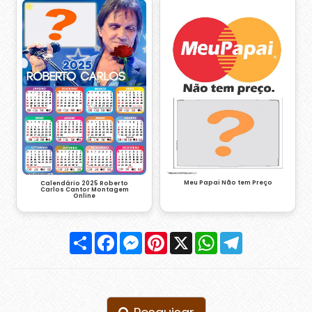
Meu Papai Não tem Preço
Calendário 2025 Roberto
Carlos Cantor Montagem
Online
Compartilhar
Facebook
Messenger
Pinterest
X
WhatsApp
Telegram