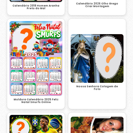
Calendário 2026 Olho Grego
Calendário 2018 Homem Aranha
Criar Montagem
Preto do Mal
Nossa Senhora Colagem de
Foto
Moldura Calendário 2025 Feliz
Natal Smurfs Online