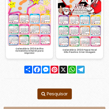
Calendário 2024 Brilha
Calendário 2024 Papai Noel
Estrelinha Infantil para
São Paulino Criar Imagem
Imprimir
Compartilhar
Facebook
Messenger
Pinterest
X
WhatsApp
Telegram
Pesquisar