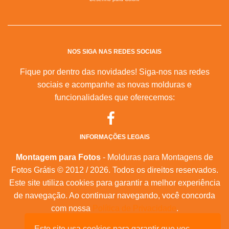
NOS SIGA NAS REDES SOCIAIS
Fique por dentro das novidades! Siga-nos nas redes
sociais e acompanhe as novas molduras e
funcionalidades que oferecemos:
INFORMAÇÕES LEGAIS
Montagem para Fotos
- Molduras para Montagens de
Fotos Grátis © 2012 / 2026. Todos os direitos reservados.
Este site utiliza cookies para garantir a melhor experiência
de navegação. Ao continuar navegando, você concorda
com nossa
Política de Privacidade
.
Este site usa cookies para garantir que voc
Mapa do Site
|
Feeds RSS
|
Sobre Nós