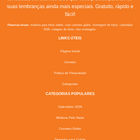
suas lembranças ainda mais especiais. Gratuito, rápido e
fácil!
Palavras-chave:
moldura para fotos online, criar convites grátis, montagem de fotos, calendário
2026, colagem de fotos, foto montagem.
LINKS ÚTEIS
Página Inicial
Contato
Poltica de Privacidade
Categorias
CATEGORIAS POPULARES
Calendário 2026
Moldura Feliz Natal
Convites Grátis
Desenho para Colorir