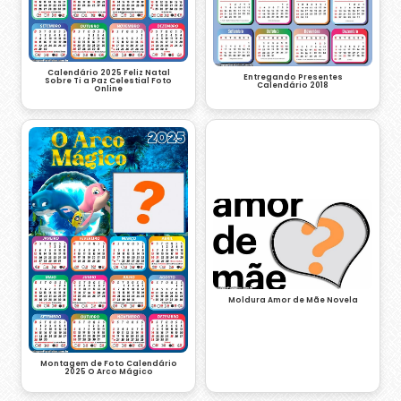
Calendário 2025 Feliz Natal
Entregando Presentes
Sobre Ti a Paz Celestial Foto
Calendário 2018
Online
Moldura Amor de Mãe Novela
Montagem de Foto Calendário
2025 O Arco Mágico