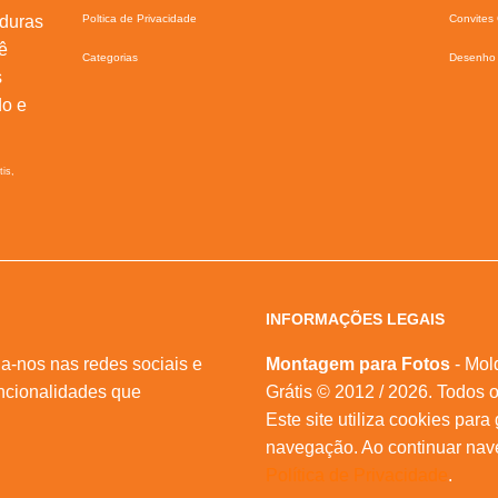
lduras
Poltica de Privacidade
Convites 
ê
Categorias
Desenho 
s
do e
tis,
INFORMAÇÕES LEGAIS
a-nos nas redes sociais e
Montagem para Fotos
- Mol
ncionalidades que
Grátis © 2012 / 2026. Todos o
Este site utiliza cookies para
navegação. Ao continuar na
Política de Privacidade
.