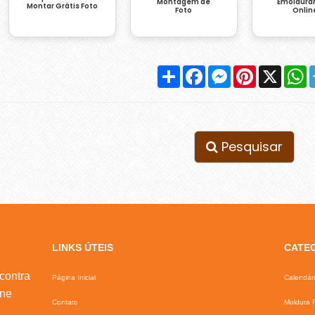
Montagem de
Emoldurar
Montar Grátis Foto
Foto
Onlin
Compartilhar
Facebook
Messenger
Pinterest
X
W
Pesquisar
LINKS ÚTEIS
CATE
contra
Página Inicial
Calendár
ine
Contato
Moldura F