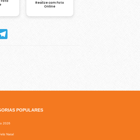
 Foto
Realize com Foto
e
Online
hatsApp
Telegram
GORIAS POPULARES
io 2026
eliz Natal