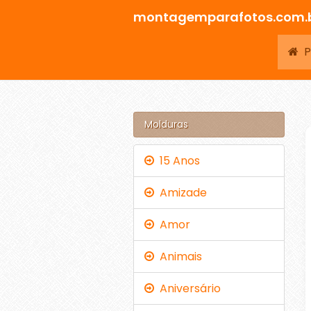
montagemparafotos.com.
Pá
Molduras
15 Anos
Amizade
Amor
Animais
Aniversário