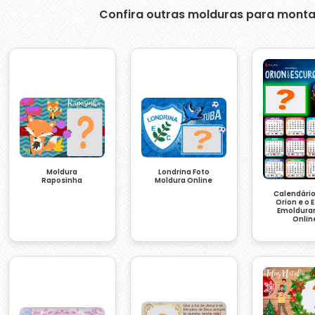
Confira outras molduras para monta
Moldura
Londrina Foto
Raposinha
Moldura Online
Calendári
Orion e o 
Emoldurar
Onlin