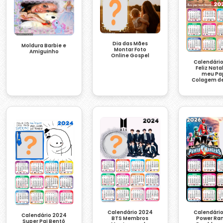
Dia das Mães
Moldura Barbie e
Montar Foto
Amiguinho
Online Gospel
Calendári
Feliz Nata
meu Pa
Colagem de
Calendário 2024
Calendári
Calendário 2024
BTS Membros
Power Ra
Super Pai Bentô