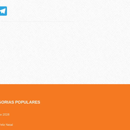
hatsApp
Telegram
GORIAS POPULARES
io 2026
eliz Natal