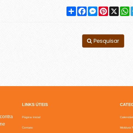
Compartilhar
Facebook
Messenger
Pinterest
X
W
Pesquisar
LINKS ÚTEIS
CATE
contra
Página Inicial
Calendár
ine
Contato
Moldura F