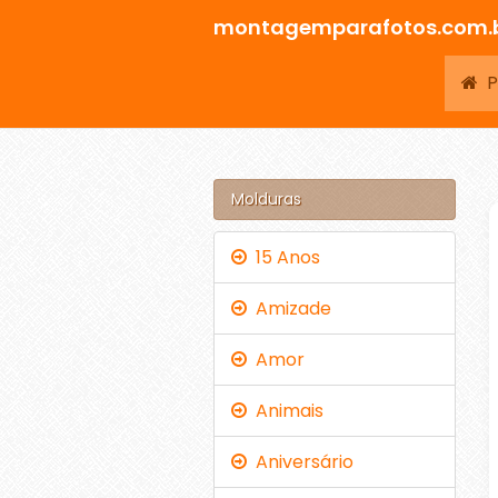
montagemparafotos.com.
Pá
Molduras
15 Anos
Amizade
Amor
Animais
Aniversário