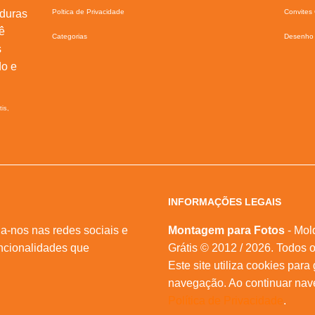
lduras
Poltica de Privacidade
Convites 
ê
Categorias
Desenho 
s
do e
tis,
INFORMAÇÕES LEGAIS
a-nos nas redes sociais e
Montagem para Fotos
- Mol
ncionalidades que
Grátis © 2012 / 2026. Todos o
Este site utiliza cookies para
navegação. Ao continuar na
Política de Privacidade
.