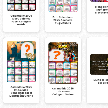
Frangoelh
Hamster
Trevas Mo
Calendário 2026
Foto Calendário
Alceu Valença
2025 Cachorro
Fazer Colagem
Pug Moldura
Grátis
Muita cois
dar err
Calendário 2025
Calendário 2026
Imaculada
Zak Storm
Conceição Fazer
Colagem Online
Montagem Online