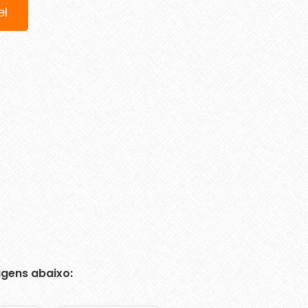
el
gens abaixo: