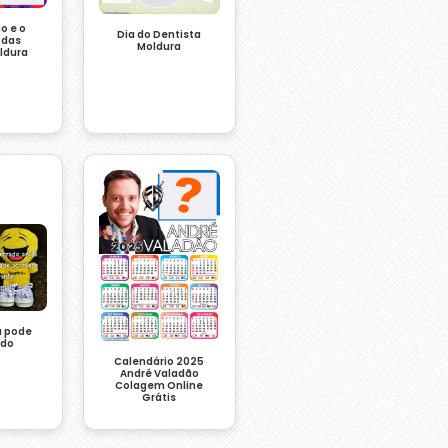
o e o
Dia do Dentista
 das
Moldura
ldura
a pode
ado
Calendário 2025
André Valadão
Colagem Online
Grátis