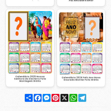
Paz Amizade e Amor
Calendário 2025 Nossa
Calendário 2024 Feliz Ano Novo
Senhora do Desterro Foto
Dourado Montar Foto Grátis
Montagem Grátis
Compartilhar
Facebook
Messenger
Pinterest
X
WhatsApp
Telegram