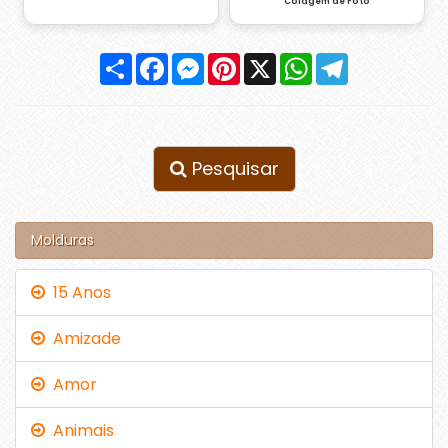
Colagem de Foto
Compartilhar
Facebook
Messenger
Pinterest
X
WhatsApp
Telegram
Pesquisar
Molduras
15 Anos
Amizade
Amor
Animais