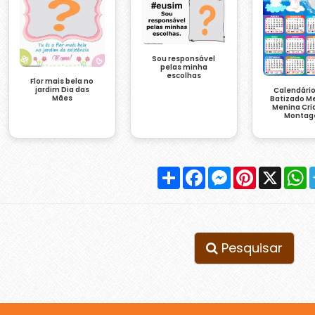
Sou responsável
pelas minha
escolhas
Flor mais bela no
jardim Dia das
Calendári
Mães
Batizado M
Menina Cri
Monta
Compartilhar
Facebook
Messenger
Pinterest
X
W
Pesquisar