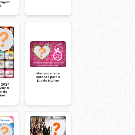
ntagem
e
Mensagem de
Coração para o
Dia da Mulher
o 2024
elutti
m de
line