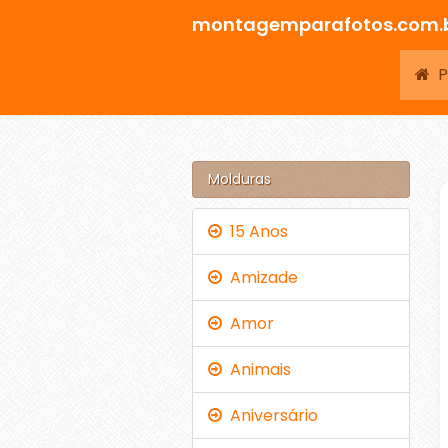
montagemparafotos.com.
Pá
Molduras
15 Anos
Amizade
Amor
Animais
Aniversário