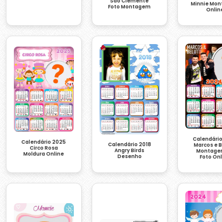
São Clemente
Minnie Mo
Foto Montagem
Onlin
Calendári
Calendário 2025
Calendário 2018
Marcos e B
Circo Rosa
Angry Birds
Montage
Moldura Online
Desenho
Foto On