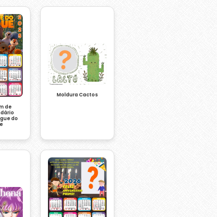
Moldura Cactos
m de
ndário
gue do
e