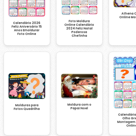
Athena C
Online Mo
Foto Moldura
Calendário 2026
Online Calendário
Feliz Aniversário 15
2024 Feliz Natal
Anos Emoldurar
Poderosa
Foto Online
Chefinha
Moldura com o
Molduras para
Papai Noel
Fotos Quadrilha
Calendári
Olho Gr
Montagem 
Onlin