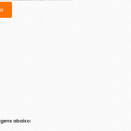
el
gens abaixo: