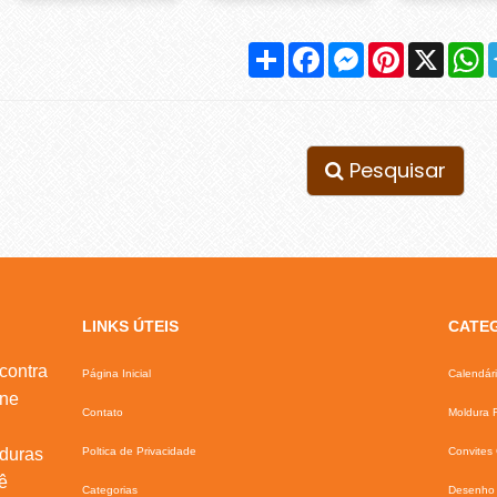
Compartilhar
Facebook
Messenger
Pinterest
X
W
Pesquisar
LINKS ÚTEIS
CATE
contra
Página Inicial
Calendár
ine
Contato
Moldura F
lduras
Poltica de Privacidade
Convites 
ê
Categorias
Desenho 