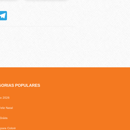
hatsApp
Telegram
GORIAS POPULARES
io 2026
eliz Natal
Grátis
para Colorir