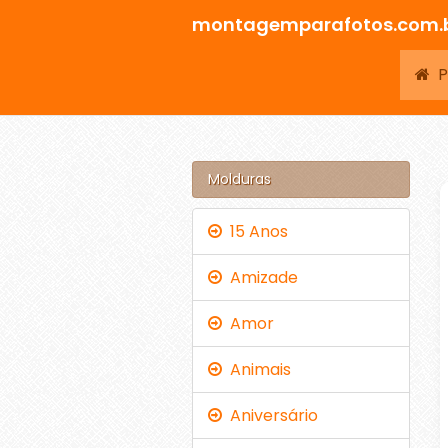
montagemparafotos.com.
Pá
Molduras
15 Anos
Amizade
Amor
Animais
Aniversário