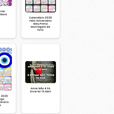
riar
ldura
Calendário 2026
Feliz Aniversário
Meu Primo
Montagem de
Foto
Amar Não é Só
Dizer EU TE AMO
o 2025
ego
Grátis
e