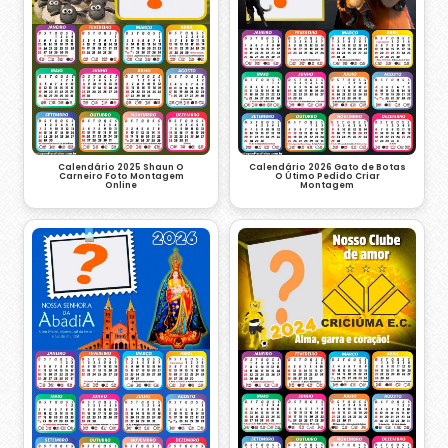
Calendário 2026 Gato de Botas
Calendário 2025 Shaun O
O Útimo Pedido Criar
Carneiro Foto Montagem
Montagem
Online