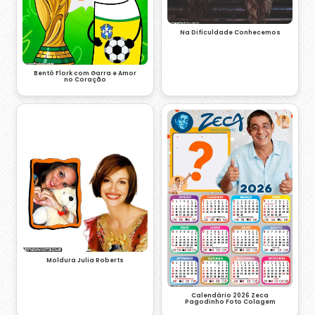
Na Dificuldade Conhecemos
Bentô Flork com Garra e Amor
no Coração
Moldura Julia Roberts
Calendário 2026 Zeca
Pagodinho Foto Colagem