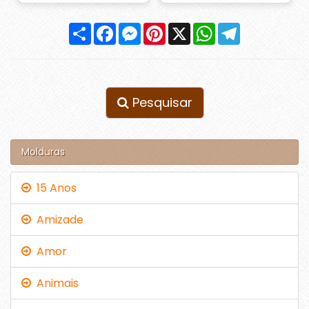
Compartilhar
Facebook
Messenger
Pinterest
X
WhatsApp
Telegram
Pesquisar
Molduras
15 Anos
Amizade
Amor
Animais