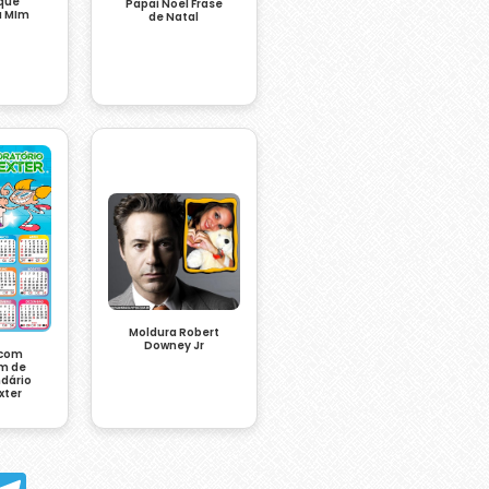
que
Papai Noel Frase
a MIm
de Natal
Moldura Robert
Downey Jr
 com
m de
ndário
xter
hatsApp
Telegram