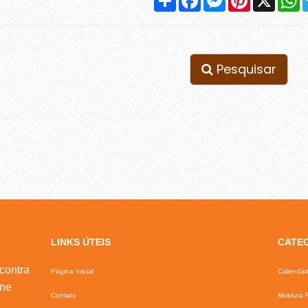
Pesquisar
LINKS ÚTEIS
CATE
contra
Página Inicial
Calendár
ine
Contato
Moldura F