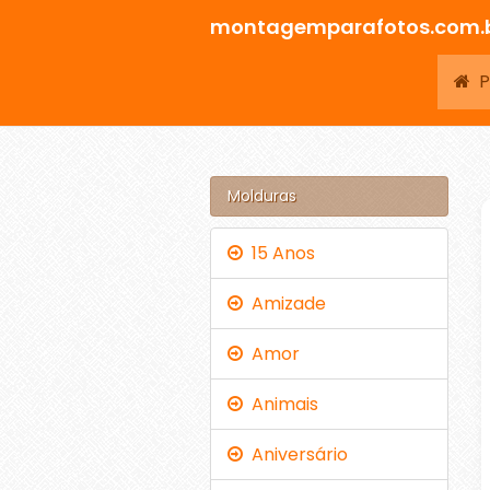
montagemparafotos.com.
Pá
Molduras
15 Anos
Amizade
Amor
Animais
Aniversário