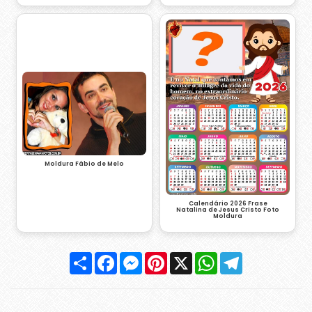
Moldura Fábio de Melo
Calendário 2026 Frase
Natalina de Jesus Cristo Foto
Moldura
Compartilhar
Facebook
Messenger
Pinterest
X
WhatsApp
Telegram