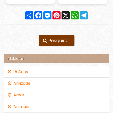
Compartilhar
Facebook
Messenger
Pinterest
X
WhatsApp
Telegram
Pesquisar
Molduras
15 Anos
Amizade
Amor
Animais