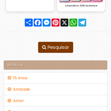
Calendário 2018 da Barbie
Compartilhar
Facebook
Messenger
Pinterest
X
WhatsApp
Telegram
Pesquisar
Molduras
15 Anos
Amizade
Amor