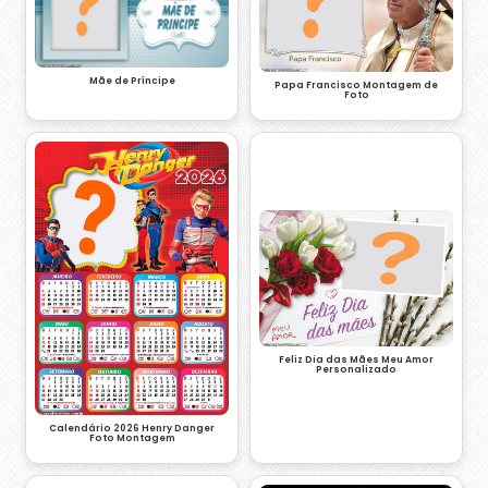
Mãe de Príncipe
Papa Francisco Montagem de
Foto
Feliz Dia das Mães Meu Amor
Personalizado
Calendário 2026 Henry Danger
Foto Montagem