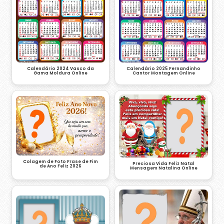
Calendário 2024 Vasco da
Calendário 2025 Fernandinho
Gama Moldura Online
Cantor Montagem Online
Colagem de Foto Frase de Fim
Preciosa Vida Feliz Natal
de Ano Feliz 2026
Mensagem Natalina Online