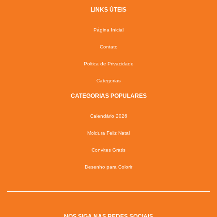
LINKS ÚTEIS
Página Inicial
Contato
Poltica de Privacidade
Categorias
CATEGORIAS POPULARES
Calendário 2026
Moldura Feliz Natal
Convites Grátis
Desenho para Colorir
NOS SIGA NAS REDES SOCIAIS