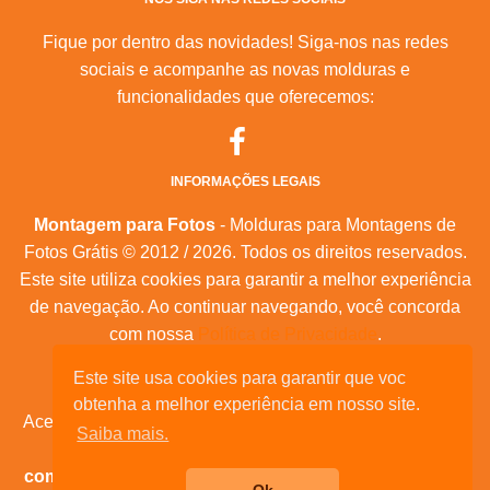
Fique por dentro das novidades! Siga-nos nas redes
sociais e acompanhe as novas molduras e
funcionalidades que oferecemos:
INFORMAÇÕES LEGAIS
Montagem para Fotos
- Molduras para Montagens de
Fotos Grátis © 2012 / 2026. Todos os direitos reservados.
Este site utiliza cookies para garantir a melhor experiência
de navegação. Ao continuar navegando, você concorda
com nossa
Política de Privacidade
.
Mapa do Site
|
Feeds RSS
|
Sobre Nós
Este site usa cookies para garantir que voc
obtenha a melhor experiência em nosso site.
Acesse nossas molduras para:
calendários, convites de
Saiba mais.
aniversário, dia das mães, feliz natal, datas
comemorativas, e muita outras datas comemorativas!