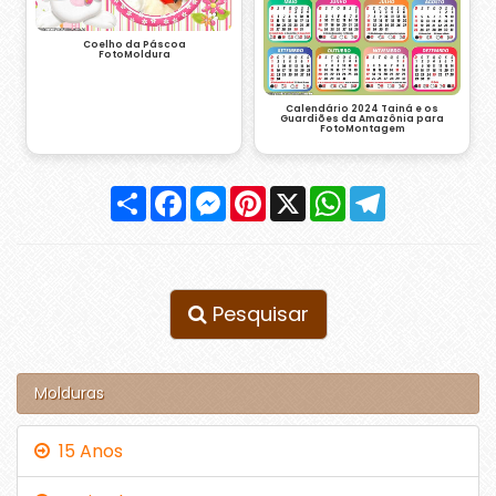
Coelho da Páscoa
FotoMoldura
Calendário 2024 Tainá e os
Guardiões da Amazônia para
FotoMontagem
Compartilhar
Facebook
Messenger
Pinterest
X
WhatsApp
Telegram
Pesquisar
Molduras
15 Anos