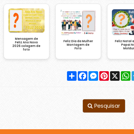
Mensagem de
Feliz Dia da Mulher
Feliz Natal 
Feliz Ano Novo
Montagem de
Papai N
2026 colagem de
Foto
Moldu
foto
Compartilhar
Facebook
Messenger
Pinterest
X
W
Pesquisar