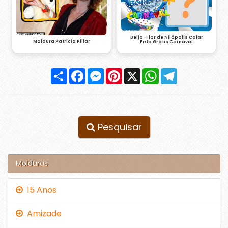
Beija-Flor de Nilópolis Colar
Moldura Patrícia Pillar
Foto Grátis Carnaval
Compartilhar
Facebook
Messenger
Pinterest
X
WhatsApp
Telegram
Pesquisar
Molduras
15 Anos
Amizade