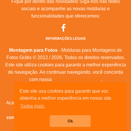
Fique por dentro das novidades! Siga-nos nas redes
sociais e acompanhe as novas molduras e
funcionalidades que oferecemos:
INFORMAÇÕES LEGAIS
Montagem para Fotos
- Molduras para Montagens de
Fotos Grátis © 2012 / 2026. Todos os direitos reservados.
Este site utiliza cookies para garantir a melhor experiência
de navegação. Ao continuar navegando, você concorda
com nossa
Política de Privacidade
.
Este site usa cookies para garantir que voc
Mapa do Site
|
Feeds RSS
|
Sobre Nós
obtenha a melhor experiência em nosso site.
Acesse nossas molduras para:
calendários, convites de
Saiba mais.
aniversário, dia das mães, feliz natal, datas
comemorativas, e muita outras datas comemorativas!
Ok