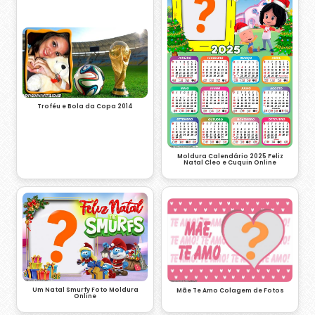
Troféu e Bola da Copa 2014
Moldura Calendário 2025 Feliz
Natal Cleo e Cuquin Online
Um Natal Smurfy Foto Moldura
Mãe Te Amo Colagem de Fotos
Online