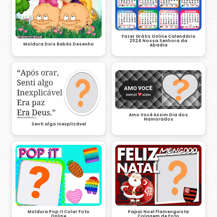
Fazer Grátis Online Calendário
2024 Nossa Senhora da
Moldura Dois Bebês Desenho
Abadia
Amo Você Assim Dia dos
Namorados
Senti algo Inexplicável
Moldura Pop It Colar Foto
Papai Noel Flamenguista
Online
Colagem de Foto