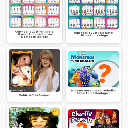
Calendário 2026 Feliz Natal
Calendário 2026 Feliz Natal
Skye da Patrulha Canina
Ciclistas Foto Colagem
Montagem de Foto
Moldura Monstros no Trabalho
Editar Fotos Montagem
Moldura Ellen Pompeo