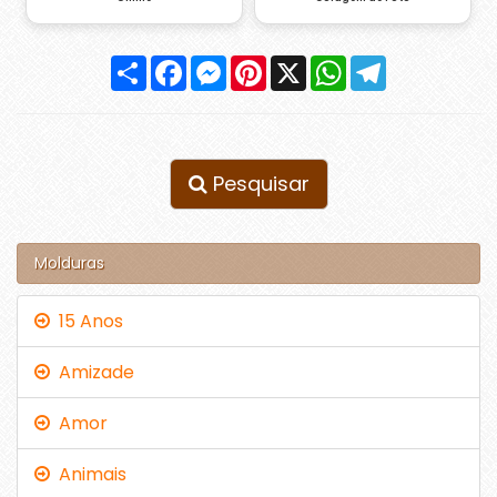
Compartilhar
Facebook
Messenger
Pinterest
X
WhatsApp
Telegram
Pesquisar
Molduras
15 Anos
Amizade
Amor
Animais