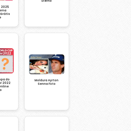
Eterno
o 2025
Tema
Grátis
e
opa do
Moldura Ayrton
r 2022
Senna Foto
nline
to