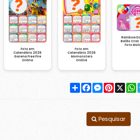
Rainbow D
Balão Criar
Foto Mol
Foto em
Foto em
Calendário 2026
Calendário 2026
Garena Free Fire
Momonsters
Online
Online
Compartilhar
Facebook
Messenger
Pinterest
X
W
Pesquisar