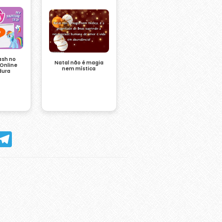
ash no
Natal não é magia
 Online
nem mística
dura
hatsApp
Telegram