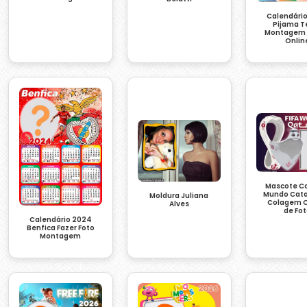
Calendári
Pijama 
Montagem 
Onlin
Mascote C
Mundo Cata
Moldura Juliana
Colagem O
Alves
de Fo
Calendário 2024
Benfica Fazer Foto
Montagem