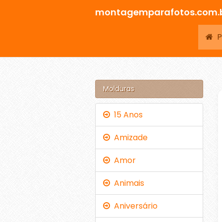
montagemparafotos.com.
Pá
Molduras
15 Anos
Amizade
Amor
Animais
Aniversário