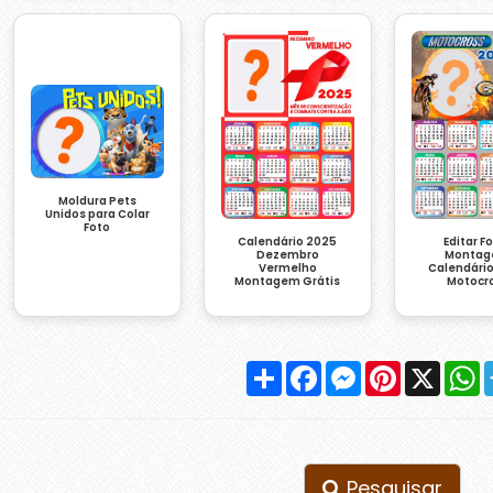
Moldura Pets
Unidos para Colar
Foto
Editar F
Calendário 2025
Monta
Dezembro
Calendári
Vermelho
Motocr
Montagem Grátis
Compartilhar
Facebook
Messenger
Pinterest
X
W
Pesquisar