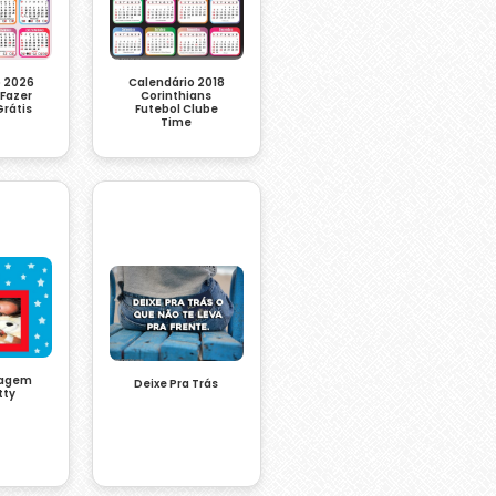
Calendário 2018
o 2026
Corinthians
 Fazer
Futebol Clube
rátis
Time
tagem
Deixe Pra Trás
tty