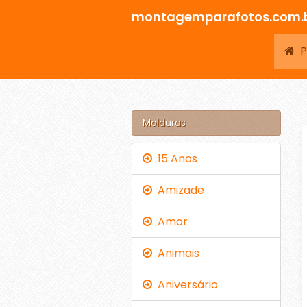
montagemparafotos.com.
Pá
Molduras
15 Anos
Amizade
Amor
Animais
Aniversário