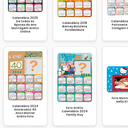
Calendário 2025
Calendári
De todas as
Calendário 2018
Patisserie
épocas do ano
Barney Bicicleta
Colagem G
Montagem Grátis
FotoMoldura
Online
Foto Mon
Hello Ki
Calendário 2024
Foto Grátis
Aniversário 40
Calendário 2024
Anos Montar
Family Guy
Grátis Foto