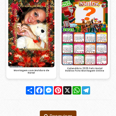
Calendário 2025 Feliz Natal
Montagem com Moldura de
Roblox Foto Montagem Online
Natal
Compartilhar
Facebook
Messenger
Pinterest
X
WhatsApp
Telegram