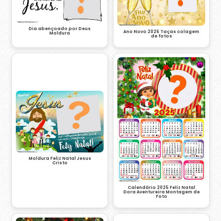
Dia abençoado por Deus
Ano Novo 2026 Taças colagem
Moldura
de fotos
Moldura Feliz Natal Jesus
Cristo
Calendário 2025 Feliz Natal
Dora Aventureira Montagem de
Foto