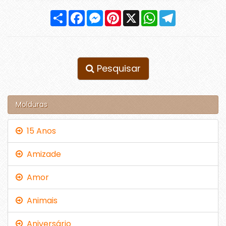
Compartilhar
Facebook
Messenger
Pinterest
X
WhatsApp
Telegram
Pesquisar
Molduras
15 Anos
Amizade
Amor
Animais
Aniversário