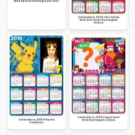
Mãe Aparecida Rogai por Nós
Calendário 2025 Feliz Natal
Bom Dia Fazer Montagem
Online
Calendário 2025 Papai Noel
Calendário 2018 Pikachu
Bita Montagem Online
Pokémon