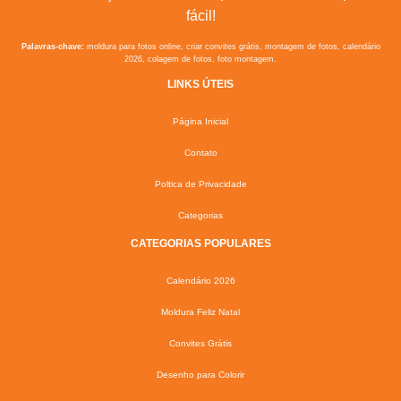
fácil!
Palavras-chave:
moldura para fotos online, criar convites grátis, montagem de fotos, calendário
2026, colagem de fotos, foto montagem.
LINKS ÚTEIS
Página Inicial
Contato
Poltica de Privacidade
Categorias
CATEGORIAS POPULARES
Calendário 2026
Moldura Feliz Natal
Convites Grátis
Desenho para Colorir