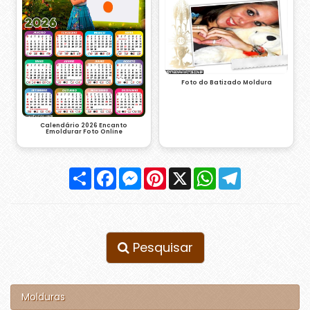
Foto do Batizado Moldura
Calendário 2026 Encanto
Emoldurar Foto Online
Compartilhar
Facebook
Messenger
Pinterest
X
WhatsApp
Telegram
Pesquisar
Molduras