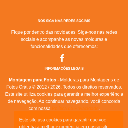
NOS SIGA NAS REDES SOCIAIS
Fique por dentro das novidades! Siga-nos nas redes
sociais e acompanhe as novas molduras e
funcionalidades que oferecemos:
INFORMAÇÕES LEGAIS
Montagem para Fotos
- Molduras para Montagens de
Fotos Grátis © 2012 / 2026. Todos os direitos reservados.
Este site utiliza cookies para garantir a melhor experiência
de navegação. Ao continuar navegando, você concorda
com nossa
Política de Privacidade
.
Este site usa cookies para garantir que voc
Mapa do Site
|
Feeds RSS
|
Sobre Nós
obtenha a melhor experiência em nosso site.