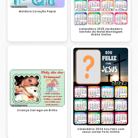
Moldura Coração Papai
Calendário 2025 Verdadeiro
Sentido do Natal Montagem
Grátis Online
Criança Carrega um Brilho
Calendário 2024 Sou Feliz com
Jesus Juntar Foto Online