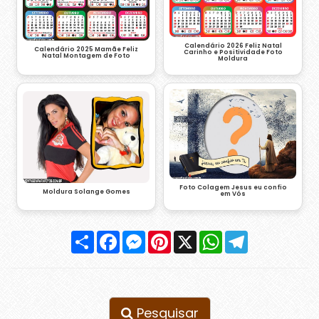
Calendário 2026 Feliz Natal
Calendário 2025 Mamãe Feliz
Carinho e Positividade Foto
Natal Montagem de Foto
Moldura
Foto Colagem Jesus eu confio
Moldura Solange Gomes
em Vós
Compartilhar
Facebook
Messenger
Pinterest
X
WhatsApp
Telegram
Pesquisar