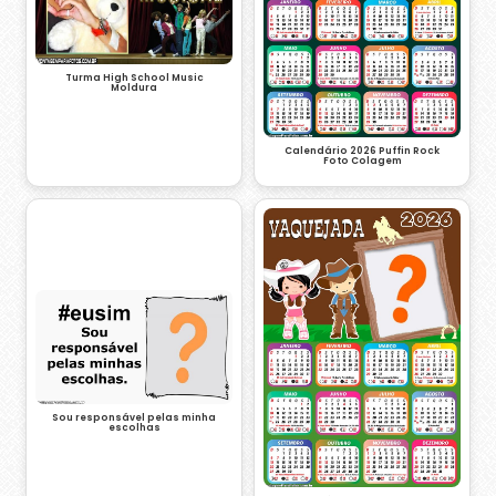
Turma High School Music
Moldura
Calendário 2026 Puffin Rock
Foto Colagem
Sou responsável pelas minha
escolhas