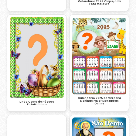
Calendário 2026 Vaquejada
Foto Moldura
Calendário 2025 Safari para
Meninas Fazer Montagem
Linda Cesta de Páscoa
Online
FotoMoldura