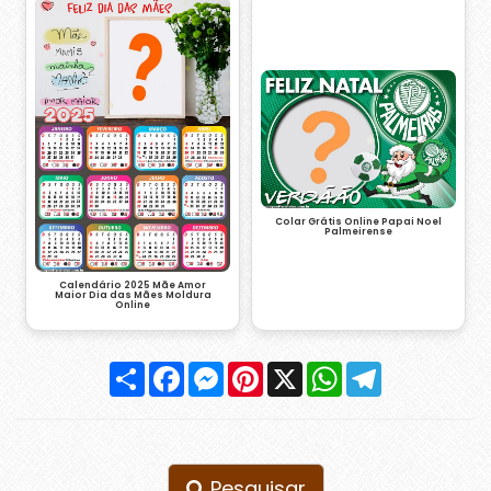
Colar Grátis Online Papai Noel
Palmeirense
Calendário 2025 Mãe Amor
Maior Dia das Mães Moldura
Online
Compartilhar
Facebook
Messenger
Pinterest
X
WhatsApp
Telegram
Pesquisar