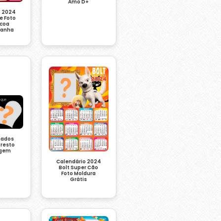
Amo D+
o 2024
e Foto
scoa
ranha
inados
Presto
gem
Calendário 2024
Bolt Super Cão
Foto Moldura
Grátis