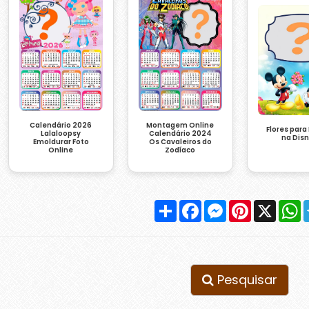
Calendário 2026
Montagem Online
Flores para
Lalaloopsy
Calendário 2024
na Dis
Emoldurar Foto
Os Cavaleiros do
Online
Zodíaco
Compartilhar
Facebook
Messenger
Pinterest
X
W
Pesquisar