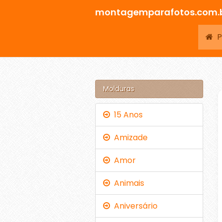
montagemparafotos.com.
Pá
Molduras
15 Anos
Amizade
Amor
Animais
Aniversário