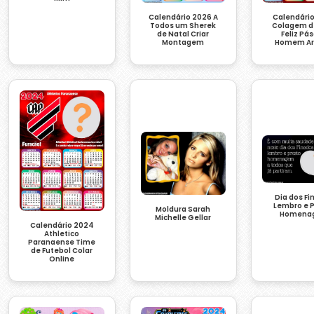
Calendário 2026 A
Calendári
Todos um Sherek
Colagem d
de Natal Criar
Feliz Pá
Montagem
Homem A
Dia dos F
Lembro e 
Moldura Sarah
Homena
Michelle Gellar
Calendário 2024
Athletico
Paranaense Time
de Futebol Colar
Online