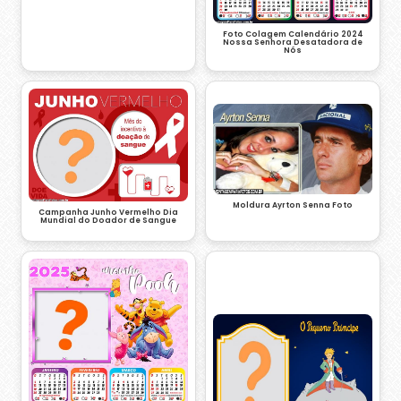
Foto Colagem Calendário 2024
Nossa Senhora Desatadora de
Nós
Moldura Ayrton Senna Foto
Campanha Junho Vermelho Dia
Mundial do Doador de Sangue