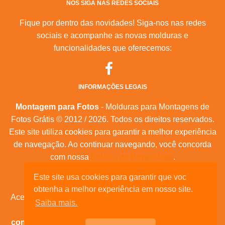
NOS SIGA NAS REDES SOCIAIS
Fique por dentro das novidades! Siga-nos nas redes
sociais e acompanhe as novas molduras e
funcionalidades que oferecemos:
INFORMAÇÕES LEGAIS
Montagem para Fotos
- Molduras para Montagens de
Fotos Grátis © 2012 / 2026. Todos os direitos reservados.
Este site utiliza cookies para garantir a melhor experiência
de navegação. Ao continuar navegando, você concorda
com nossa
Política de Privacidade
.
Este site usa cookies para garantir que voc
Mapa do Site
|
Feeds RSS
|
Sobre Nós
obtenha a melhor experiência em nosso site.
Acesse nossas molduras para:
calendários, convites de
Saiba mais.
aniversário, dia das mães, feliz natal, datas
comemorativas, e muita outras datas comemorativas!