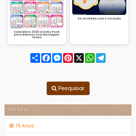
Só se vê Bem com o Coração
Calendário 2025 Ursinho Pooh
para Meninas Foto Montagem
Grátis
Compartilhar
Facebook
Messenger
Pinterest
X
WhatsApp
Telegram
Pesquisar
Molduras
15 Anos