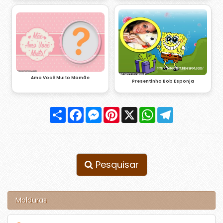
Amo Você Muito Mamãe
Presentinho Bob Esponja
Compartilhar
Facebook
Messenger
Pinterest
X
WhatsApp
Telegram
Pesquisar
Molduras