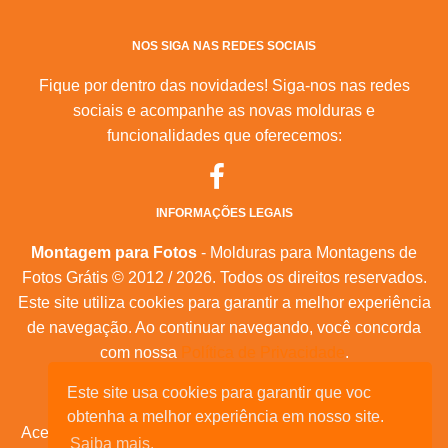
NOS SIGA NAS REDES SOCIAIS
Fique por dentro das novidades! Siga-nos nas redes
sociais e acompanhe as novas molduras e
funcionalidades que oferecemos:
INFORMAÇÕES LEGAIS
Montagem para Fotos
- Molduras para Montagens de
Fotos Grátis © 2012 / 2026. Todos os direitos reservados.
Este site utiliza cookies para garantir a melhor experiência
de navegação. Ao continuar navegando, você concorda
com nossa
Política de Privacidade
.
Este site usa cookies para garantir que voc
Mapa do Site
|
Feeds RSS
|
Sobre Nós
obtenha a melhor experiência em nosso site.
Acesse nossas molduras para:
calendários, convites de
Saiba mais.