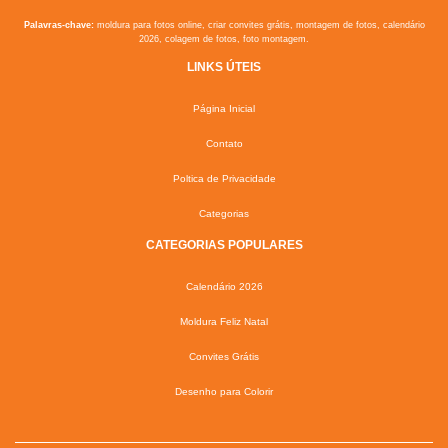
Palavras-chave:
moldura para fotos online, criar convites grátis, montagem de fotos, calendário
2026, colagem de fotos, foto montagem.
LINKS ÚTEIS
Página Inicial
Contato
Poltica de Privacidade
Categorias
CATEGORIAS POPULARES
Calendário 2026
Moldura Feliz Natal
Convites Grátis
Desenho para Colorir