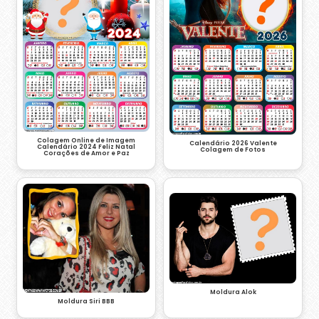
Colagem Online de Imagem
Calendário 2026 Valente
Calendário 2024 Feliz Natal
Colagem de Fotos
Corações de Amor e Paz
Moldura Alok
Moldura Siri BBB